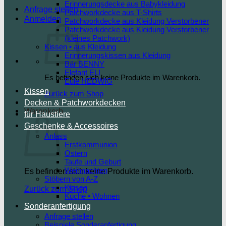
Erinnerungsdecke aus Babykleidung
Anfrage stellen
Patchworkdecke aus T-Shirts
Anmelden
Patchworkdecke aus Kleidung Verstorbener
Patchworkdecke aus Kleidung Verstorbener
(kleines Patchwork)
Kissen • aus Kleidung
Erinnerungskissen aus Kleidung
Bär BENNY
Elefant ELI
Es befinden sich keine Produkte im Warenkorb.
Eule HEDWIG
Kissen
Zurück zum Shop
Decken & Patchworkdecken
Warenkorb
für Haustiere
Geschenke & Accessoires
Anlass
Erstkommunion
Ostern
Taufe und Geburt
Weihnachten
Es befinden sich keine Produkte im Warenkorb.
Stöbern von A-Z
Kissen
Zurück zum Shop
Küche • Wohnen
Sonderanfertigung
Anfrage stellen
Beispiele Sonderanfertigung