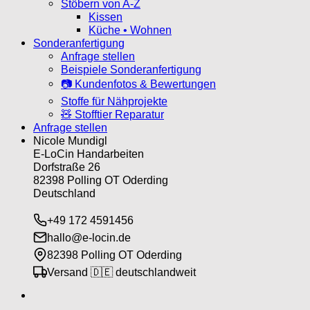
Stöbern von A-Z
Kissen
Küche • Wohnen
Sonderanfertigung
Anfrage stellen
Beispiele Sonderanfertigung
📷 Kundenfotos & Bewertungen
Stoffe für Nähprojekte
🧸 Stofftier Reparatur
Anfrage stellen
Nicole Mundigl
E-LoCin Handarbeiten
Dorfstraße 26
82398 Polling OT Oderding
Deutschland
+49 172 4591456
hallo@e-locin.de
82398 Polling OT Oderding
Versand 🇩🇪 deutschlandweit