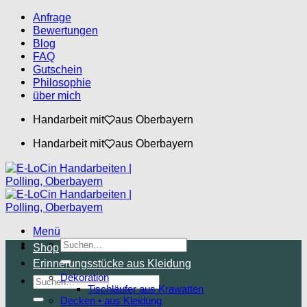
Zum
Anfrage
Inhalt
Bewertungen
springen
Blog
FAQ
Gutschein
Philosophie
über mich
Handarbeit mit
aus Oberbayern
Handarbeit mit
aus Oberbayern
Menü
Suchen
Shop
nach:
Erinnerungsstücke aus Kleidung
Dekoration
Suchen
Tischläufer aus Krawatten
nach:
Decken • aus Kleidung