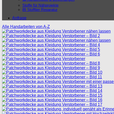
Stoffe für Nähprojekte
🧸 Stofftier Reparatur
Anfrage
Alle Handarbeiten von A-Z