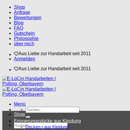
Zum
Shop
Inhalt
Anfrage
springen
Bewertungen
Blog
FAQ
Gutschein
Philosophie
über mich
Aus Liebe zur Handarbeit seit 2011
Anmelden
Aus Liebe zur Handarbeit seit 2011
Menü
Suchen
nach:
Shop
Erinnerungsstücke aus Kleidung
Suchen
Decken • aus Kleidung
nach: