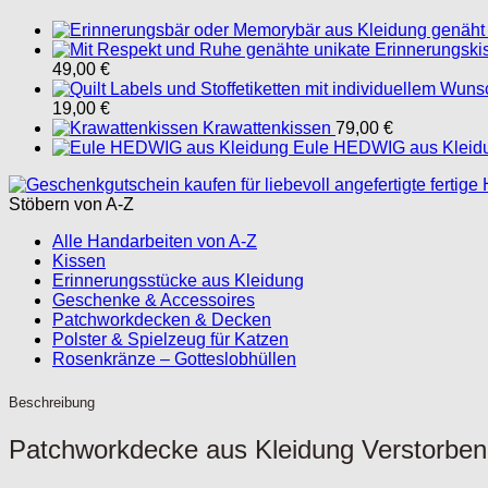
49,00
€
Preisspanne:
19,00
€
5,00 €
Krawattenkissen
79,00
€
bis
Eule HEDWIG aus Kleid
19,00 €
Stöbern von A-Z
Alle Handarbeiten von A-Z
Kissen
Erinnerungsstücke aus Kleidung
Geschenke & Accessoires
Patchworkdecken & Decken
Polster & Spielzeug für Katzen
Rosenkränze – Gotteslobhüllen
Beschreibung
Patchworkdecke aus Kleidung Verstorben