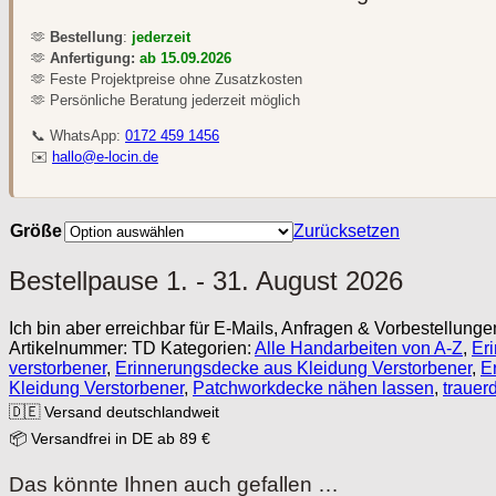
🫶
Bestellung
:
jederzeit
🫶
Anfertigung:
ab 15.09.2026
🫶 Feste Projektpreise ohne Zusatzkosten
🫶 Persönliche Beratung jederzeit möglich
📞 WhatsApp:
0172 459 1456
✉️
hallo@e-locin.de
Größe
Zurücksetzen
Bestellpause 1. - 31. August 2026
Ich bin aber erreichbar für E-Mails, Anfragen & Vorbestellunge
Artikelnummer:
TD
Kategorien:
Alle Handarbeiten von A-Z
,
Er
verstorbener
,
Erinnerungsdecke aus Kleidung Verstorbener
,
E
Kleidung Verstorbener
,
Patchworkdecke nähen lassen
,
trauer
🇩🇪 Versand deutschlandweit
📦 Versandfrei in DE ab 89 €
Das könnte Ihnen auch gefallen …