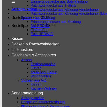
Erinnerungsdecke aus Babykleidung
Patchworkdecke aus T-Shirts
Anfrage stellen
Patchworkdecke aus Kleidung Verstorbener
Patchworkdecke aus Kleidung Verstorbener (kle
Bestellpause 1. - 31.08.26
Kissen • aus Kleidung
Erinnerungskissen aus Kleidung
Bestellpause 1. - 31.08.26
Bär BENNY
Elefant ELI
Eule HEDWIG
Kissen
Decken & Patchworkdecken
für Haustiere
Geschenke & Accessoires
Anlass
Erstkommunion
Ostern
Taufe und Geburt
Weihnachten
Stöbern von A-Z
Kissen
Küche • Wohnen
Sonderanfertigung
Anfrage stellen
Beispiele Sonderanfertigung
📷 Kundenfotos & Bewertungen