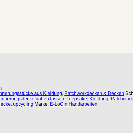
n
innerungsstücke aus Kleidung
,
Patchworkdecken & Decken
Sch
rinnerungsdecke nähen lassen
,
keepsake
,
Kleidung
,
Patchwork
decke
,
upcycling
Marke:
E-LoCin Handarbeiten