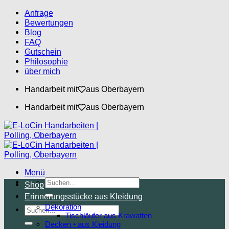
Zum
Anfrage
Inhalt
Bewertungen
springen
Blog
FAQ
Gutschein
Philosophie
über mich
Handarbeit mit
aus Oberbayern
Handarbeit mit
aus Oberbayern
Menü
Suchen
Shop
nach:
Erinnerungsstücke aus Kleidung
Dekoration
Suchen
Tischläufer aus Krawatten
nach:
Decken • aus Kleidung