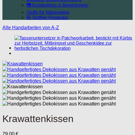
📷 Kundenfotos & Bewertungen
Stoffe für Nähprojekte
🧸 Stofftier Reparatur
Alle Handarbeiten von A-Z
Krawattenkissen
79,00
€