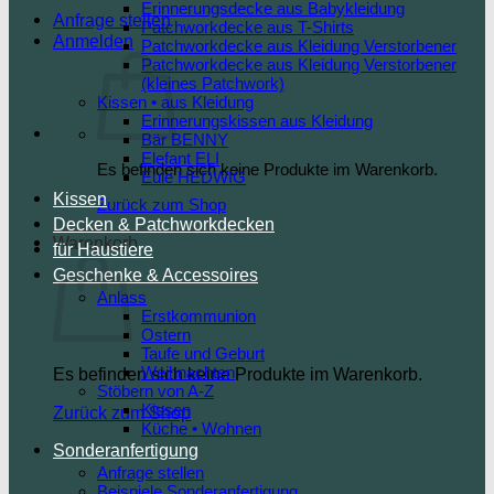
Erinnerungsdecke aus Babykleidung
Anfrage stellen
Patchworkdecke aus T-Shirts
Anmelden
Patchworkdecke aus Kleidung Verstorbener
Patchworkdecke aus Kleidung Verstorbener
(kleines Patchwork)
Kissen • aus Kleidung
Erinnerungskissen aus Kleidung
Bär BENNY
Elefant ELI
Es befinden sich keine Produkte im Warenkorb.
Eule HEDWIG
Kissen
Zurück zum Shop
Decken & Patchworkdecken
Warenkorb
für Haustiere
Geschenke & Accessoires
Anlass
Erstkommunion
Ostern
Taufe und Geburt
Weihnachten
Es befinden sich keine Produkte im Warenkorb.
Stöbern von A-Z
Kissen
Zurück zum Shop
Küche • Wohnen
Sonderanfertigung
Anfrage stellen
Beispiele Sonderanfertigung