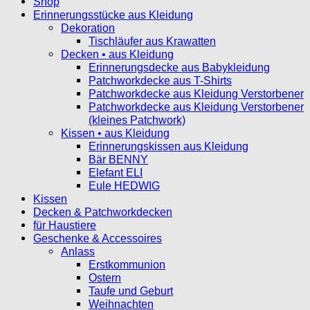
Shop
Erinnerungsstücke aus Kleidung
Dekoration
Tischläufer aus Krawatten
Decken • aus Kleidung
Erinnerungsdecke aus Babykleidung
Patchworkdecke aus T-Shirts
Patchworkdecke aus Kleidung Verstorbener
Patchworkdecke aus Kleidung Verstorbener
(kleines Patchwork)
Kissen • aus Kleidung
Erinnerungskissen aus Kleidung
Bär BENNY
Elefant ELI
Eule HEDWIG
Kissen
Decken & Patchworkdecken
für Haustiere
Geschenke & Accessoires
Anlass
Erstkommunion
Ostern
Taufe und Geburt
Weihnachten