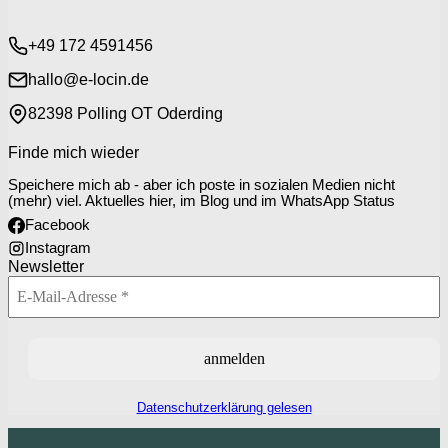
+49 172 4591456
hallo@e-locin.de
82398 Polling OT Oderding
Finde mich wieder
Speichere mich ab - aber ich poste in sozialen Medien nicht
(mehr) viel. Aktuelles hier, im Blog und im WhatsApp Status
Facebook
Instagram
Newsletter
Datenschutzerklärung gelesen
P