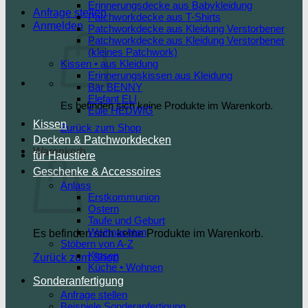
Erinnerungsdecke aus Babykleidung
Anfrage stellen
Patchworkdecke aus T-Shirts
Anmelden
Patchworkdecke aus Kleidung Verstorbener
Patchworkdecke aus Kleidung Verstorbener
(kleines Patchwork)
Kissen • aus Kleidung
Erinnerungskissen aus Kleidung
Bär BENNY
Elefant ELI
Es befinden sich keine Produkte im Warenkorb.
Eule HEDWIG
Kissen
Zurück zum Shop
Decken & Patchworkdecken
Warenkorb
für Haustiere
Geschenke & Accessoires
Anlass
Erstkommunion
Ostern
Taufe und Geburt
Weihnachten
Es befinden sich keine Produkte im Warenkorb.
Stöbern von A-Z
Kissen
Zurück zum Shop
Küche • Wohnen
Sonderanfertigung
Anfrage stellen
Beispiele Sonderanfertigung