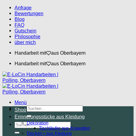
Zum
Anfrage
Inhalt
Bewertungen
springen
Blog
FAQ
Gutschein
Philosophie
über mich
Handarbeit mit
aus Oberbayern
Handarbeit mit
aus Oberbayern
Menü
Suchen
Shop
nach:
Erinnerungsstücke aus Kleidung
Dekoration
Suchen
Tischläufer aus Krawatten
nach:
Decken • aus Kleidung