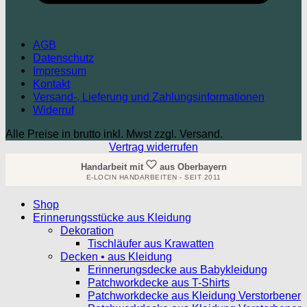
AGB
Datenschutz
Impressum
Kontakt
Versand-, Lieferung und Zahlungsinformationen
Widerruf
Alle Preise in brutto inkl. Mwst zzgl. Versand.
Vertrag widerrufen
Handarbeit mit
aus Oberbayern
E-LOCIN HANDARBEITEN - SEIT 2011
Shop
Erinnerungsstücke aus Kleidung
Dekoration
Tischläufer aus Krawatten
Decken • aus Kleidung
Erinnerungsdecke aus Babykleidung
Patchworkdecke aus T-Shirts
Patchworkdecke aus Kleidung Verstorbener