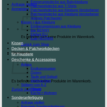
Erinnerungsdecke aus Babykleidung
Anfrage stellen
Patchworkdecke aus T-Shirts
Anmelden
Patchworkdecke aus Kleidung Verstorbener
Patchworkdecke aus Kleidung Verstorbener
(kleines Patchwork)
Kissen • aus Kleidung
Erinnerungskissen aus Kleidung
Bär BENNY
Elefant ELI
Es befinden sich keine Produkte im Warenkorb.
Eule HEDWIG
Kissen
Zurück zum Shop
Decken & Patchworkdecken
Warenkorb
für Haustiere
Geschenke & Accessoires
Anlass
Erstkommunion
Ostern
Taufe und Geburt
Weihnachten
Es befinden sich keine Produkte im Warenkorb.
Stöbern von A-Z
Kissen
Zurück zum Shop
Küche • Wohnen
Sonderanfertigung
Anfrage stellen
Beispiele Sonderanfertigung