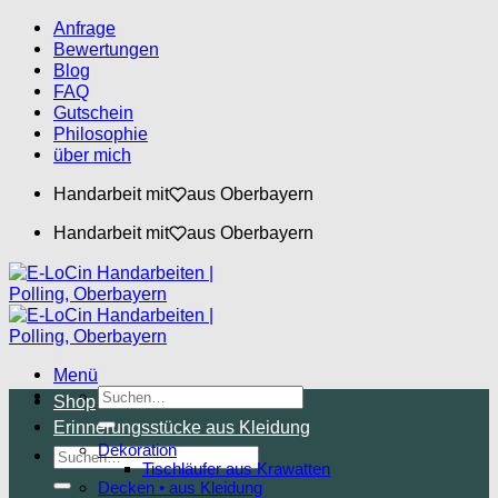
Zum
Anfrage
Inhalt
Bewertungen
springen
Blog
FAQ
Gutschein
Philosophie
über mich
Handarbeit mit
aus Oberbayern
Handarbeit mit
aus Oberbayern
Menü
Suchen
Shop
nach:
Erinnerungsstücke aus Kleidung
Dekoration
Suchen
Tischläufer aus Krawatten
nach:
Decken • aus Kleidung