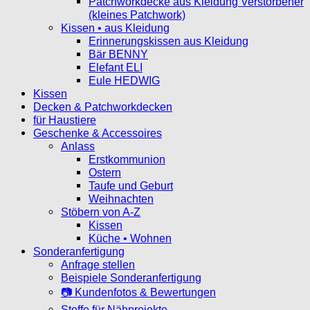
Patchworkdecke aus Kleidung Verstorbener
(kleines Patchwork)
Kissen • aus Kleidung
Erinnerungskissen aus Kleidung
Bär BENNY
Elefant ELI
Eule HEDWIG
Kissen
Decken & Patchworkdecken
für Haustiere
Geschenke & Accessoires
Anlass
Erstkommunion
Ostern
Taufe und Geburt
Weihnachten
Stöbern von A-Z
Kissen
Küche • Wohnen
Sonderanfertigung
Anfrage stellen
Beispiele Sonderanfertigung
📷 Kundenfotos & Bewertungen
Stoffe für Nähprojekte