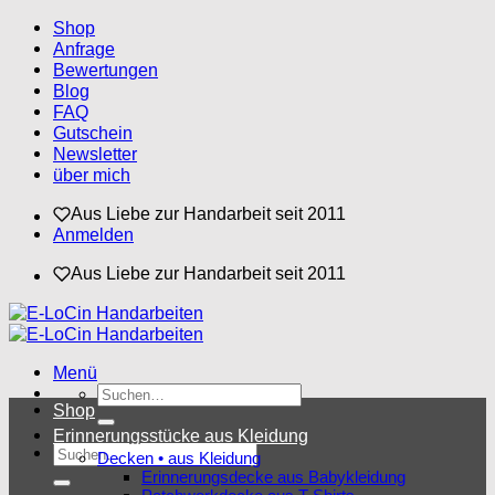
Zum
Shop
Inhalt
Anfrage
springen
Bewertungen
Blog
FAQ
Gutschein
Newsletter
über mich
Aus Liebe zur Handarbeit seit 2011
Anmelden
Aus Liebe zur Handarbeit seit 2011
Menü
Suchen
Shop
nach:
Erinnerungsstücke aus Kleidung
Suchen
Decken • aus Kleidung
nach:
Erinnerungsdecke aus Babykleidung