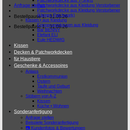
Patchworkdecke aus T-Shirts
Patchworkdecke aus Kleidung Verstorbener
Anfrage stellen
Patchworkdecke aus Kleidung Verstorbener
(kleines Patchwork)
Bestellpause 1. - 31.08.26
Kissen • aus Kleidung
Erinnerungskissen aus Kleidung
Bestellpause 1. - 31.08.26
Bär BENNY
Elefant ELI
Eule HEDWIG
Kissen
Decken & Patchworkdecken
für Haustiere
Geschenke & Accessoires
Anlass
Erstkommunion
Ostern
Taufe und Geburt
Weihnachten
Stöbern von A-Z
Kissen
Küche • Wohnen
Sonderanfertigung
Anfrage stellen
Beispiele Sonderanfertigung
📷 Kundenfotos & Bewertungen