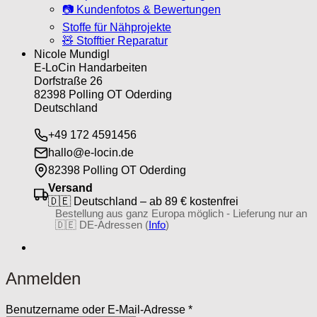
📷 Kundenfotos & Bewertungen
Stoffe für Nähprojekte
🧸 Stofftier Reparatur
Nicole Mundigl
E-LoCin Handarbeiten
Dorfstraße 26
82398 Polling OT Oderding
Deutschland
+49 172 4591456
hallo@e-locin.de
82398 Polling OT Oderding
Versand
🇩🇪 Deutschland – ab 89 € kostenfrei
Bestellung aus ganz Europa möglich - Lieferung nur an
🇩🇪 DE-Adressen (
Info
)
Anmelden
Erforderlich
Benutzername oder E-Mail-Adresse
*