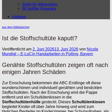
Stoffe für Nähprojekte
🧸 Stofftier Reparatur
Anfrage
aus dem Nähkästchen
Ist die Stoffschultüte kaputt?
Veröffentlicht am
2. Juni 2026
13. Juni 2026
von
Nicole
Mundigl – E-LoCin Handarbeiten in Polling, Bayern
Genähte Stoffschultüten zeigen oft nach
einigen Jahren Schäden
Zur Einschulung bekommen die ABC-Erstlinge oft diese
wunderschönen und individuell genähten und bestickten
Stoffschultüten. Nach der Einschulung wird die Pappe
entfernt und ein Schultütenkissen in die
Stoffschultütenhülle
gesteckt. Dieses
Schultütenkissen
begleitet Kinder oft über Jahre hinweg und wird zum
täglichen Begleiter im Kinderzimmer, bei Schulaufgaben, als