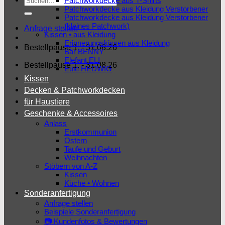
Patchworkdecke aus T-Shirts
Patchworkdecke aus Kleidung Verstorbener
nach:
Patchworkdecke aus Kleidung Verstorbener
(kleines Patchwork)
Anfrage stellen
Kissen • aus Kleidung
Erinnerungskissen aus Kleidung
Bestellpause 1. - 31.08.26
Bär BENNY
Elefant ELI
Bestellpause 1. - 31.08.26
Eule HEDWIG
Kissen
Decken & Patchworkdecken
für Haustiere
Geschenke & Accessoires
Anlass
Erstkommunion
Ostern
Taufe und Geburt
Weihnachten
Stöbern von A-Z
Kissen
Küche • Wohnen
Sonderanfertigung
Anfrage stellen
Beispiele Sonderanfertigung
📷 Kundenfotos & Bewertungen