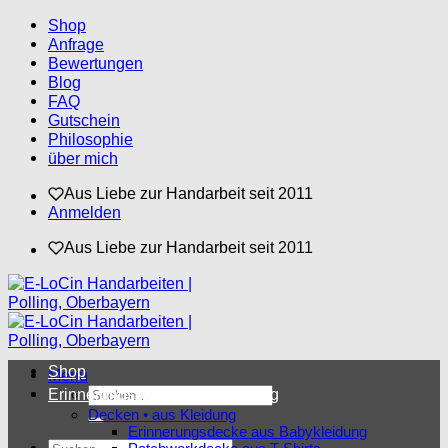
Zum
Shop
Inhalt
Anfrage
springen
Bewertungen
Blog
FAQ
Gutschein
Philosophie
über mich
Aus Liebe zur Handarbeit seit 2011
Anmelden
Aus Liebe zur Handarbeit seit 2011
Shop
Menü
Suchen
Erinnerungsstücke aus Kleidung
nach:
Decken • aus Kleidung
Erinnerungsdecke aus Babykleidung
Suchen