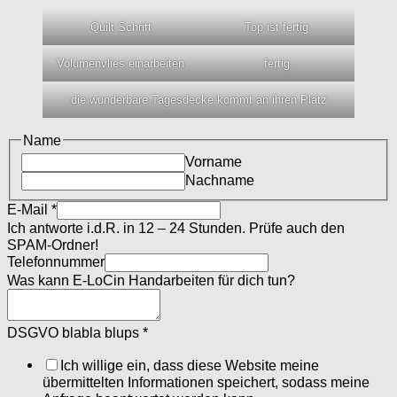
Quilt Schrift
Top ist fertig
Volumenvlies einarbeiten
fertig
die wunderbare Tagesdecke kommt an ihren Platz
Name
Vorname
Nachname
E-Mail
*
Ich antworte i.d.R. in 12 – 24 Stunden. Prüfe auch den
SPAM-Ordner!
Telefonnummer
Was kann E-LoCin Handarbeiten für dich tun?
DSGVO blabla blups
*
Ich willige ein, dass diese Website meine
übermittelten Informationen speichert, sodass meine