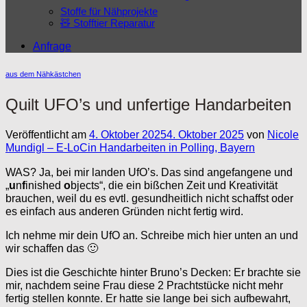
Stoffe für Nähprojekte
🧸 Stofftier Reparatur
Anfrage
aus dem Nähkästchen
Quilt UFO’s und unfertige Handarbeiten
Veröffentlicht am
4. Oktober 2025
4. Oktober 2025
von
Nicole
Mundigl – E-LoCin Handarbeiten in Polling, Bayern
WAS? Ja, bei mir landen UfO’s. Das sind angefangene und
„
u
n
f
inished
o
bjects“, die ein bißchen Zeit und Kreativität
brauchen, weil du es evtl. gesundheitlich nicht schaffst oder
es einfach aus anderen Gründen nicht fertig wird.
Ich nehme mir dein UfO an. Schreibe mich hier unten an und
wir schaffen das 🙂
Dies ist die Geschichte hinter Bruno’s Decken: Er brachte sie
mir, nachdem seine Frau diese 2 Prachtstücke nicht mehr
fertig stellen konnte. Er hatte sie lange bei sich aufbewahrt,