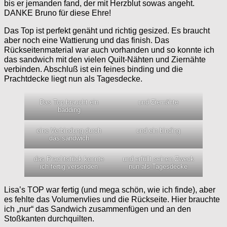
bis er jemanden fand, der mit Herzblut sowas angeht.
DANKE Bruno für diese Ehre!
Das Top ist perfekt genäht und richtig gesized. Es braucht
aber noch eine Wattierung und das finish. Das
Rückseitenmaterial war auch vorhanden und so konnte ich
das sandwich mit den vielen Quilt-Nähten und Ziernähte
verbinden. Abschluß ist ein feines binding und die
Prachtdecke liegt nun als Tagesdecke.
Das Top braucht ein
und Ziernähte
badding
eine Verbindung durch
und ein binding
das sandwich
das Prachtstück konnte
und erfüllt seinen Zweck
ich fertig versenden
nun als Tagesdecke
Lisa’s TOP war fertig (und mega schön, wie ich finde), aber
es fehlte das Volumenvlies und die Rückseite. Hier brauchte
ich „nur“ das Sandwich zusammenfügen und an den
Stoßkanten durchquilten.