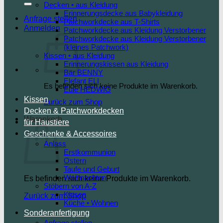
Decken • aus Kleidung
Erinnerungsdecke aus Babykleidung
Anfrage stellen
Patchworkdecke aus T-Shirts
Anmelden
Patchworkdecke aus Kleidung Verstorbener
Patchworkdecke aus Kleidung Verstorbener
(kleines Patchwork)
Kissen • aus Kleidung
Erinnerungskissen aus Kleidung
Bär BENNY
Elefant ELI
Es befinden sich keine Produkte im Warenkorb.
Eule HEDWIG
Kissen
Zurück zum Shop
Decken & Patchworkdecken
Warenkorb
für Haustiere
Geschenke & Accessoires
Anlass
Erstkommunion
Ostern
Taufe und Geburt
Weihnachten
Es befinden sich keine Produkte im Warenkorb.
Stöbern von A-Z
Kissen
Zurück zum Shop
Küche • Wohnen
Sonderanfertigung
Anfrage stellen