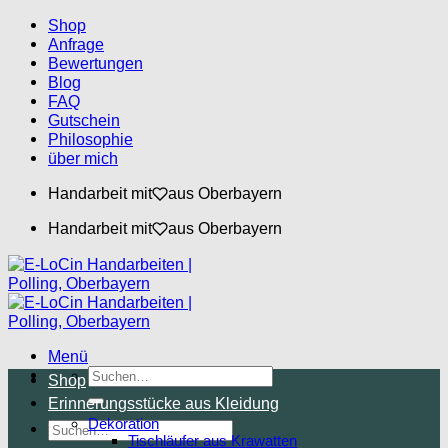
Zum
Shop
Inhalt
Anfrage
springen
Bewertungen
Blog
FAQ
Gutschein
Philosophie
über mich
Handarbeit mit
aus Oberbayern
Handarbeit mit
aus Oberbayern
Menü
Suchen
Shop
nach:
Erinnerungsstücke aus Kleidung
Dekoration
Suchen
Tischläufer aus Krawatten
nach: