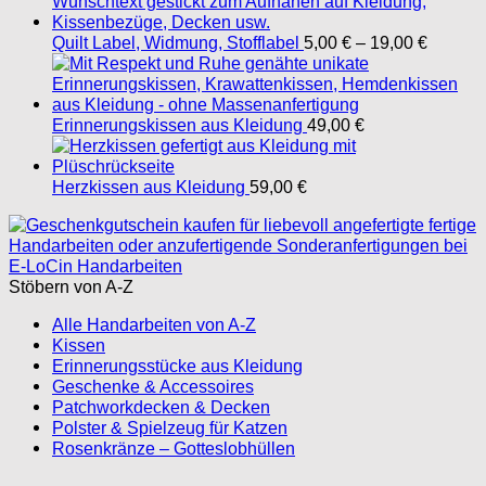
Preissp
Quilt Label, Widmung, Stofflabel
5,00
€
–
19,00
€
5,00 €
bis
19,00 €
Erinnerungskissen aus Kleidung
49,00
€
Herzkissen aus Kleidung
59,00
€
Stöbern von A-Z
Alle Handarbeiten von A-Z
Kissen
Erinnerungsstücke aus Kleidung
Geschenke & Accessoires
Patchworkdecken & Decken
Polster & Spielzeug für Katzen
Rosenkränze – Gotteslobhüllen