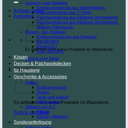
Decken • aus Kleidung
Erinnerungsdecke aus Babykleidung
Anfrage stellen
Patchworkdecke aus T-Shirts
Anmelden
Patchworkdecke aus Kleidung Verstorbener
Patchworkdecke aus Kleidung Verstorbener
(kleines Patchwork)
Kissen • aus Kleidung
Erinnerungskissen aus Kleidung
Bär BENNY
Elefant ELI
Es befinden sich keine Produkte im Warenkorb.
Eule HEDWIG
Kissen
Zurück zum Shop
Decken & Patchworkdecken
Warenkorb
für Haustiere
Geschenke & Accessoires
Anlass
Erstkommunion
Ostern
Taufe und Geburt
Weihnachten
Es befinden sich keine Produkte im Warenkorb.
Stöbern von A-Z
Kissen
Zurück zum Shop
Küche • Wohnen
Sonderanfertigung
Anfrage stellen