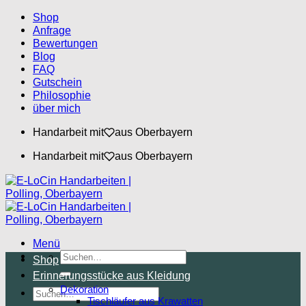
Zum
Shop
Inhalt
Anfrage
springen
Bewertungen
Blog
FAQ
Gutschein
Philosophie
über mich
Handarbeit mit
aus Oberbayern
Handarbeit mit
aus Oberbayern
Menü
Suchen
Shop
nach:
Erinnerungsstücke aus Kleidung
Dekoration
Suchen
Tischläufer aus Krawatten
nach: