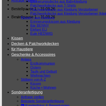
Anfrage stellen
Erinnerungsdecke aus Babykleidung
Patchworkdecke aus T-Shirts
Bestellpause 1. - 31.08.26
Patchworkdecke aus Kleidung Verstorbener
Patchworkdecke aus Kleidung Verstorbener (kle
Bestellpause 1. - 31.08.26
Kissen • aus Kleidung
Erinnerungskissen aus Kleidung
Bär BENNY
Elefant ELI
Eule HEDWIG
Kissen
Decken & Patchworkdecken
für Haustiere
Geschenke & Accessoires
Anlass
Erstkommunion
Ostern
Taufe und Geburt
Weihnachten
Stöbern von A-Z
Kissen
Küche • Wohnen
Sonderanfertigung
Anfrage stellen
Beispiele Sonderanfertigung
📷 Kundenfotos & Bewertungen