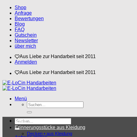
Zum
Shop
Inhalt
Anfrage
springen
Bewertungen
Blog
FAQ
Gutschein
Newsletter
über mich
Aus Liebe zur Handarbeit seit 2011
Anmelden
Aus Liebe zur Handarbeit seit 2011
Menü
Suchen
nach:
Suchen
Shop
nach:
Erinnerungsstücke aus Kleidung
Decken • aus Kleidung