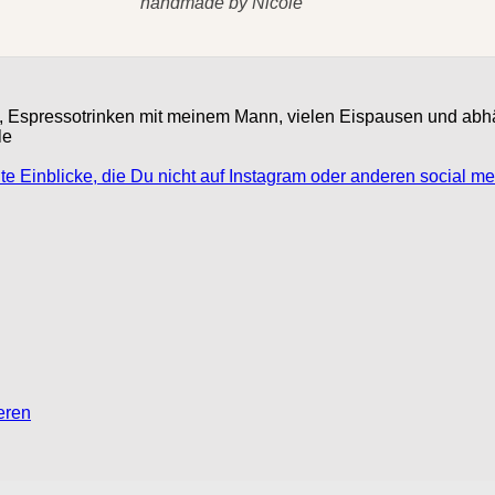
handmade by Nicole
eln, Espressotrinken mit meinem Mann, vielen Eispausen und ab
le
eren