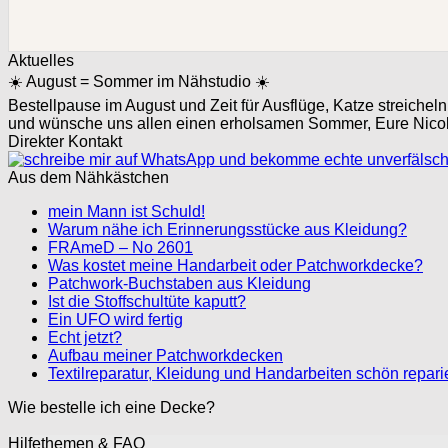
Aktuelles
☀️ August = Sommer im Nähstudio ☀️
Bestellpause im August und Zeit für Ausflüge, Katze streich
und wünsche uns allen einen erholsamen Sommer, Eure Nico
Direkter Kontakt
Aus dem Nähkästchen
mein Mann ist Schuld!
Warum nähe ich Erinnerungsstücke aus Kleidung?
FRAmeD – No 2601
Was kostet meine Handarbeit oder Patchworkdecke?
Patchwork-Buchstaben aus Kleidung
Ist die Stoffschultüte kaputt?
Ein UFO wird fertig
Echt jetzt?
Aufbau meiner Patchworkdecken
Textilreparatur, Kleidung und Handarbeiten schön repari
Wie bestelle ich eine Decke?
Hilfethemen & FAQ