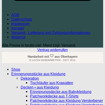
AGB
Datenschutz
Impressum
Kontakt
Versand-, Lieferung und Zahlungsinformationen
Widerruf
Alle Preise in brutto inkl. Mwst zzgl. Versand.
Vertrag widerrufen
Handarbeit mit
aus Oberbayern
E-LOCIN HANDARBEITEN - SEIT 2011
Shop
Erinnerungsstücke aus Kleidung
Dekoration
Tischläufer aus Krawatten
Decken • aus Kleidung
Erinnerungsdecke aus Babykleidung
Patchworkdecke aus T-Shirts
Patchworkdecke aus Kleidung Verstorbener