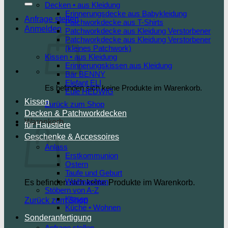
Decken • aus Kleidung
Erinnerungsdecke aus Babykleidung
Anfrage stellen
Patchworkdecke aus T-Shirts
Anmelden
Patchworkdecke aus Kleidung Verstorbener
Patchworkdecke aus Kleidung Verstorbener
(kleines Patchwork)
Kissen • aus Kleidung
Erinnerungskissen aus Kleidung
Bär BENNY
Elefant ELI
Es befinden sich keine Produkte im Warenkorb.
Eule HEDWIG
Kissen
Zurück zum Shop
Decken & Patchworkdecken
Warenkorb
für Haustiere
Geschenke & Accessoires
Anlass
Erstkommunion
Ostern
Taufe und Geburt
Weihnachten
Es befinden sich keine Produkte im Warenkorb.
Stöbern von A-Z
Kissen
Zurück zum Shop
Küche • Wohnen
Sonderanfertigung
Anfrage stellen