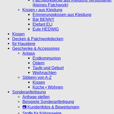
Patchworkdecke aus Kleidung Verstorbener
(kleines Patchwork)
Kissen • aus Kleidung
Erinnerungskissen aus Kleidung
Bär BENNY
Elefant ELI
Eule HEDWIG
Kissen
Decken & Patchworkdecken
für Haustiere
Geschenke & Accessoires
Anlass
Erstkommunion
Ostern
Taufe und Geburt
Weihnachten
Stöbern von A-Z
Kissen
Küche • Wohnen
Sonderanfertigung
Anfrage stellen
Beispiele Sonderanfertigung
📷 Kundenfotos & Bewertungen
Stoffe für Nähprojekte