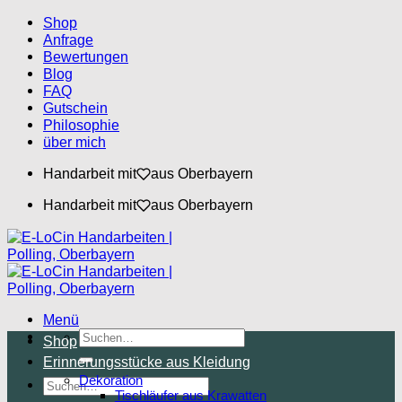
Zum
Shop
Inhalt
Anfrage
springen
Bewertungen
Blog
FAQ
Gutschein
Philosophie
über mich
Handarbeit mit
aus Oberbayern
Handarbeit mit
aus Oberbayern
Menü
Suchen
Shop
nach:
Erinnerungsstücke aus Kleidung
Dekoration
Suchen
Tischläufer aus Krawatten
nach: