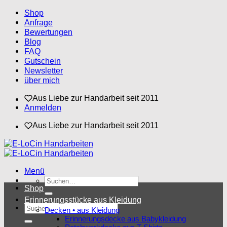
Zum
Shop
Inhalt
Anfrage
springen
Bewertungen
Blog
FAQ
Gutschein
Newsletter
über mich
Aus Liebe zur Handarbeit seit 2011
Anmelden
Aus Liebe zur Handarbeit seit 2011
Menü
Suchen
Shop
nach:
Erinnerungsstücke aus Kleidung
Suchen
Decken • aus Kleidung
nach:
Erinnerungsdecke aus Babykleidung