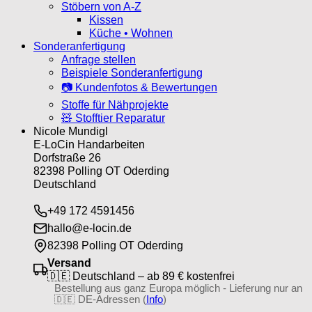
Stöbern von A-Z
Kissen
Küche • Wohnen
Sonderanfertigung
Anfrage stellen
Beispiele Sonderanfertigung
📷 Kundenfotos & Bewertungen
Stoffe für Nähprojekte
🧸 Stofftier Reparatur
Nicole Mundigl
E-LoCin Handarbeiten
Dorfstraße 26
82398 Polling OT Oderding
Deutschland
+49 172 4591456
hallo@e-locin.de
82398 Polling OT Oderding
Versand
🇩🇪 Deutschland – ab 89 € kostenfrei
Bestellung aus ganz Europa möglich - Lieferung nur an
🇩🇪 DE-Adressen (
Info
)