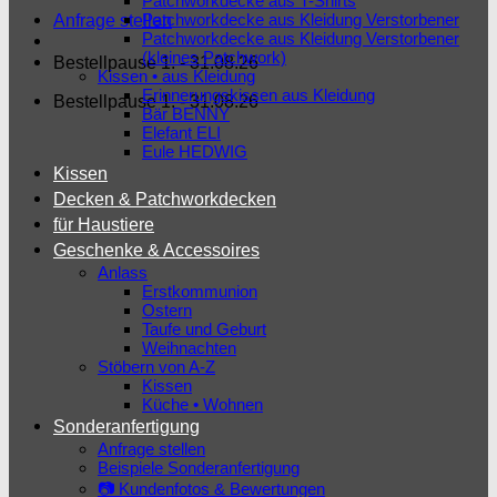
Patchworkdecke aus T-Shirts
Patchworkdecke aus Kleidung Verstorbener
Anfrage stellen
Patchworkdecke aus Kleidung Verstorbener
(kleines Patchwork)
Bestellpause 1. - 31.08.26
Kissen • aus Kleidung
Erinnerungskissen aus Kleidung
Bestellpause 1. - 31.08.26
Bär BENNY
Elefant ELI
Eule HEDWIG
Kissen
Decken & Patchworkdecken
für Haustiere
Geschenke & Accessoires
Anlass
Erstkommunion
Ostern
Taufe und Geburt
Weihnachten
Stöbern von A-Z
Kissen
Küche • Wohnen
Sonderanfertigung
Anfrage stellen
Beispiele Sonderanfertigung
📷 Kundenfotos & Bewertungen