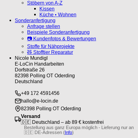
Stöbern von A-Z
Kissen
Küche • Wohnen
Sonderanfertigung
Anfrage stellen
Beispiele Sonderanfertigung
📷 Kundenfotos & Bewertungen
Stoffe für Nähprojekte
🧸 Stofftier Reparatur
Nicole Mundigl
E-LoCin Handarbeiten
Dorfstraße 26
82398 Polling OT Oderding
Deutschland
+49 172 4591456
hallo@e-locin.de
82398 Polling OT Oderding
Versand
🇩🇪 Deutschland – ab 89 € kostenfrei
Bestellung aus ganz Europa möglich - Lieferung nur an
🇩🇪 DE-Adressen (
Info
)