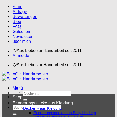
Zum
Shop
Inhalt
Anfrage
springen
Bewertungen
Blog
FAQ
Gutschein
Newsletter
über mich
Aus Liebe zur Handarbeit seit 2011
Anmelden
Aus Liebe zur Handarbeit seit 2011
Menü
Suchen
Shop
nach:
Erinnerungsstücke aus Kleidung
Suchen
Decken • aus Kleidung
nach:
Erinnerungsdecke aus Babykleidung