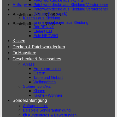
Patchworkdecke aus T-Shirts
Patchworkdecke aus Kleidung Verstorbener
Anfrage stellen
Patchworkdecke aus Kleidung Verstorbener
(kleines Patchwork)
Bestellpause 1. - 31.08.26
Kissen • aus Kleidung
Erinnerungskissen aus Kleidung
Bestellpause 1. - 31.08.26
Bär BENNY
Elefant ELI
Eule HEDWIG
Kissen
Decken & Patchworkdecken
für Haustiere
Geschenke & Accessoires
Anlass
Erstkommunion
Ostern
Taufe und Geburt
Weihnachten
Stöbern von A-Z
Kissen
Küche • Wohnen
Sonderanfertigung
Anfrage stellen
Beispiele Sonderanfertigung
📷 Kundenfotos & Bewertungen