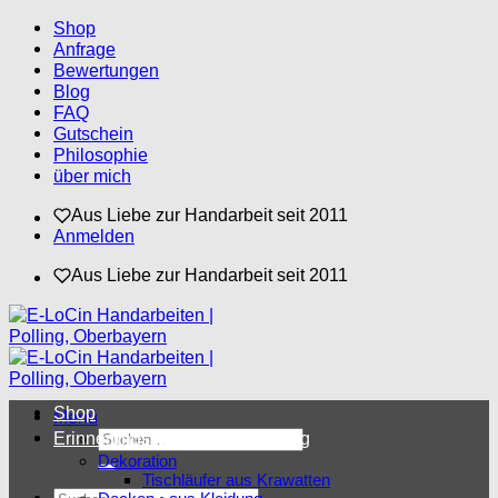
Zum
Shop
Inhalt
Anfrage
springen
Bewertungen
Blog
FAQ
Gutschein
Philosophie
über mich
Aus Liebe zur Handarbeit seit 2011
Anmelden
Aus Liebe zur Handarbeit seit 2011
Shop
Menü
Suchen
Erinnerungsstücke aus Kleidung
nach:
Dekoration
Tischläufer aus Krawatten
Suchen