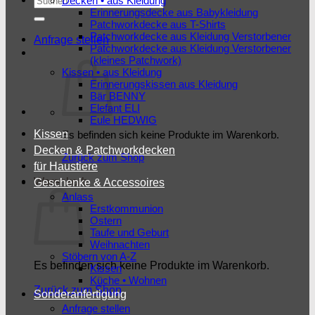
Decken • aus Kleidung
Erinnerungsdecke aus Babykleidung
nach:
Patchworkdecke aus T-Shirts
Patchworkdecke aus Kleidung Verstorbener
Anfrage stellen
Patchworkdecke aus Kleidung Verstorbener
(kleines Patchwork)
Kissen • aus Kleidung
Erinnerungskissen aus Kleidung
Bär BENNY
Elefant ELI
Eule HEDWIG
Kissen
Es befinden sich keine Produkte im Warenkorb.
Decken & Patchworkdecken
Zurück zum Shop
für Haustiere
Warenkorb
Geschenke & Accessoires
Anlass
Erstkommunion
Ostern
Taufe und Geburt
Weihnachten
Stöbern von A-Z
Es befinden sich keine Produkte im Warenkorb.
Kissen
Küche • Wohnen
Zurück zum Shop
Sonderanfertigung
Anfrage stellen