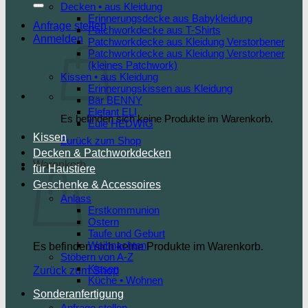
Decken • aus Kleidung
Erinnerungsdecke aus Babykleidung
Anfrage stellen
Patchworkdecke aus T-Shirts
Anmelden
Patchworkdecke aus Kleidung Verstorbener
Patchworkdecke aus Kleidung Verstorbener
(kleines Patchwork)
Kissen • aus Kleidung
Erinnerungskissen aus Kleidung
Bär BENNY
Elefant ELI
Es befinden sich keine Produkte im Warenkorb.
Eule HEDWIG
Kissen
Zurück zum Shop
Decken & Patchworkdecken
Warenkorb
für Haustiere
Geschenke & Accessoires
Anlass
Erstkommunion
Ostern
Taufe und Geburt
Weihnachten
Es befinden sich keine Produkte im Warenkorb.
Stöbern von A-Z
Kissen
Zurück zum Shop
Küche • Wohnen
Sonderanfertigung
Anfrage stellen