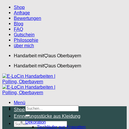
Zum
Shop
Inhalt
Anfrage
springen
Bewertungen
Blog
FAQ
Gutschein
Philosophie
über mich
Handarbeit mit
aus Oberbayern
Handarbeit mit
aus Oberbayern
Menü
Suchen
Shop
nach:
Erinnerungsstücke aus Kleidung
Dekoration
Suchen
Tischläufer aus Krawatten
nach: