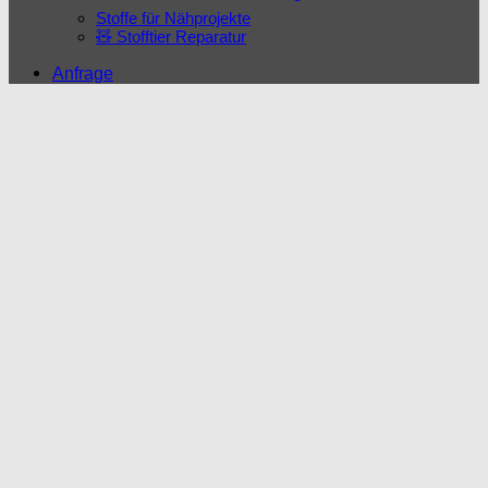
Stoffe für Nähprojekte
🧸 Stofftier Reparatur
Anfrage