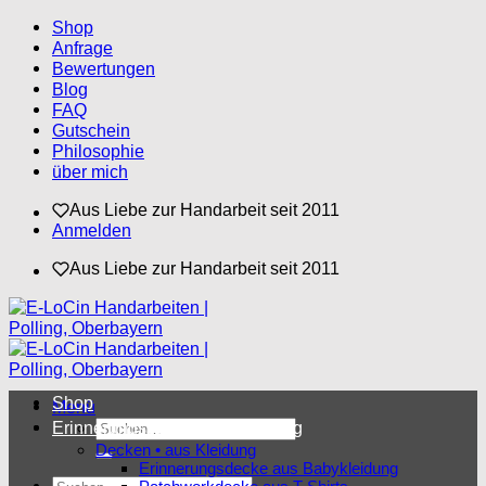
Zum
Shop
Inhalt
Anfrage
springen
Bewertungen
Blog
FAQ
Gutschein
Philosophie
über mich
Aus Liebe zur Handarbeit seit 2011
Anmelden
Aus Liebe zur Handarbeit seit 2011
Shop
Menü
Suchen
Erinnerungsstücke aus Kleidung
nach:
Decken • aus Kleidung
Erinnerungsdecke aus Babykleidung
Suchen