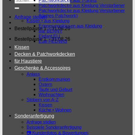
Patchworkdecke aus T-Shirts
Patchworkdecke aus Kleidung Verstorbener
nach:
Patchworkdecke aus Kleidung Verstorbener
(kleines Patchwork)
Anfrage stellen
Kissen • aus Kleidung
Erinnerungskissen aus Kleidung
Bestellpause 1. - 31.08.26
Bär BENNY
Elefant ELI
Bestellpause 1. - 31.08.26
Eule HEDWIG
Kissen
Decken & Patchworkdecken
für Haustiere
Geschenke & Accessoires
Anlass
Erstkommunion
Ostern
Taufe und Geburt
Weihnachten
Stöbern von A-Z
Kissen
Küche • Wohnen
Sonderanfertigung
Anfrage stellen
Beispiele Sonderanfertigung
📷 Kundenfotos & Bewertungen