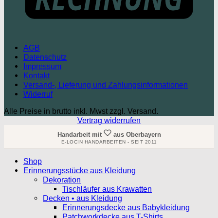
AGB
Datenschutz
Impressum
Kontakt
Versand-, Lieferung und Zahlungsinformationen
Widerruf
Alle Preise in brutto inkl. Mwst zzgl. Versand.
Vertrag widerrufen
Handarbeit mit
aus Oberbayern
E-LOCIN HANDARBEITEN - SEIT 2011
Shop
Erinnerungsstücke aus Kleidung
Dekoration
Tischläufer aus Krawatten
Decken • aus Kleidung
Erinnerungsdecke aus Babykleidung
Patchworkdecke aus T-Shirts