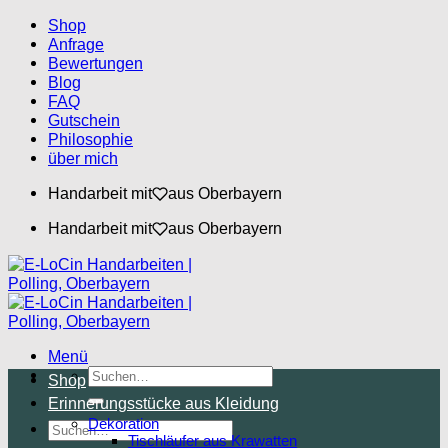
Zum
Shop
Inhalt
Anfrage
springen
Bewertungen
Blog
FAQ
Gutschein
Philosophie
über mich
Handarbeit mit
aus Oberbayern
Handarbeit mit
aus Oberbayern
Menü
Suchen
Shop
nach:
Erinnerungsstücke aus Kleidung
Dekoration
Suchen
Tischläufer aus Krawatten
nach: