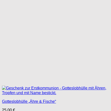
Gotteslobhülle „Ähre & Fische“
25,00
€