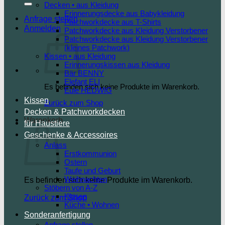
Decken • aus Kleidung
Erinnerungsdecke aus Babykleidung
Anfrage stellen
Patchworkdecke aus T-Shirts
Anmelden
Patchworkdecke aus Kleidung Verstorbener
Patchworkdecke aus Kleidung Verstorbener
(kleines Patchwork)
Kissen • aus Kleidung
Erinnerungskissen aus Kleidung
Bär BENNY
Elefant ELI
Es befinden sich keine Produkte im Warenkorb.
Eule HEDWIG
Kissen
Zurück zum Shop
Decken & Patchworkdecken
Warenkorb
für Haustiere
Geschenke & Accessoires
Anlass
Erstkommunion
Ostern
Taufe und Geburt
Weihnachten
Es befinden sich keine Produkte im Warenkorb.
Stöbern von A-Z
Kissen
Zurück zum Shop
Küche • Wohnen
Sonderanfertigung
Anfrage stellen