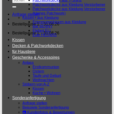
Patchworkdecke aus T-Shirts
Patchworkdecke aus Kleidung Verstorbener
nach:
Patchworkdecke aus Kleidung Verstorbener
(kleines Patchwork)
Anfrage stellen
Kissen • aus Kleidung
Erinnerungskissen aus Kleidung
Bestellpause 1. - 31.08.26
Bär BENNY
Elefant ELI
Bestellpause 1. - 31.08.26
Eule HEDWIG
Kissen
Decken & Patchworkdecken
für Haustiere
Geschenke & Accessoires
Anlass
Erstkommunion
Ostern
Taufe und Geburt
Weihnachten
Stöbern von A-Z
Kissen
Küche • Wohnen
Sonderanfertigung
Anfrage stellen
Beispiele Sonderanfertigung
📷 Kundenfotos & Bewertungen