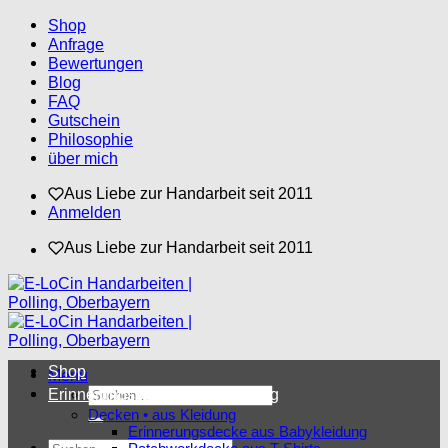
Zum
Shop
Inhalt
Anfrage
springen
Bewertungen
Blog
FAQ
Gutschein
Philosophie
über mich
Aus Liebe zur Handarbeit seit 2011
Anmelden
Aus Liebe zur Handarbeit seit 2011
Shop
Menü
Suchen
Erinnerungsstücke aus Kleidung
nach:
Decken • aus Kleidung
Erinnerungsdecke aus Babykleidung
Suchen