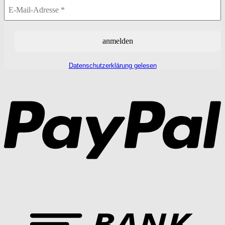
Datenschutzerklärung gelesen
P
T