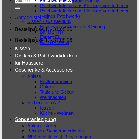
Patchworkdecke aus T-Shirts
Patchworkdecke aus Kleidung Verstorbener
nach:
Patchworkdecke aus Kleidung Verstorbener
(kleines Patchwork)
Anfrage stellen
Kissen • aus Kleidung
Erinnerungskissen aus Kleidung
Bestellpause 1. - 31.08.26
Bär BENNY
Elefant ELI
Bestellpause 1. - 31.08.26
Eule HEDWIG
Kissen
Decken & Patchworkdecken
für Haustiere
Geschenke & Accessoires
Anlass
Erstkommunion
Ostern
Taufe und Geburt
Weihnachten
Stöbern von A-Z
Kissen
Küche • Wohnen
Sonderanfertigung
Anfrage stellen
Beispiele Sonderanfertigung
📷 Kundenfotos & Bewertungen