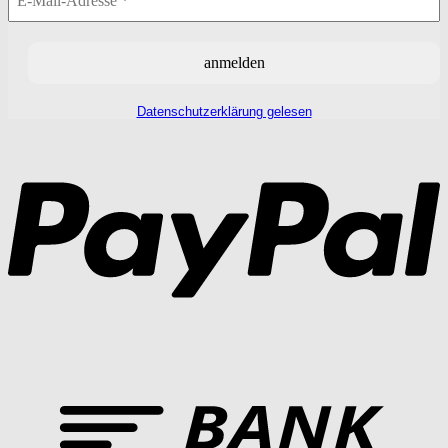
Datenschutzerklärung gelesen
P
T