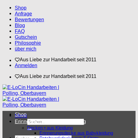
Zum
Shop
Inhalt
Anfrage
springen
Bewertungen
Blog
FAQ
Gutschein
Philosophie
über mich
Aus Liebe zur Handarbeit seit 2011
Anmelden
Aus Liebe zur Handarbeit seit 2011
Shop
Menü
Suchen
Erinnerungsstücke aus Kleidung
nach:
Decken • aus Kleidung
Erinnerungsdecke aus Babykleidung
Suchen