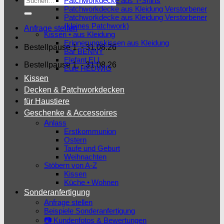
Patchworkdecke aus T-Shirts
Patchworkdecke aus Kleidung Verstorbener
nach:
Patchworkdecke aus Kleidung Verstorbener
(kleines Patchwork)
Anfrage stellen
Kissen • aus Kleidung
Erinnerungskissen aus Kleidung
Bestellpause 1. - 31.08.26
Bär BENNY
Elefant ELI
Bestellpause 1. - 31.08.26
Eule HEDWIG
Kissen
Decken & Patchworkdecken
für Haustiere
Geschenke & Accessoires
Anlass
Erstkommunion
Ostern
Taufe und Geburt
Weihnachten
Stöbern von A-Z
Kissen
Küche • Wohnen
Sonderanfertigung
Anfrage stellen
Beispiele Sonderanfertigung
📷 Kundenfotos & Bewertungen