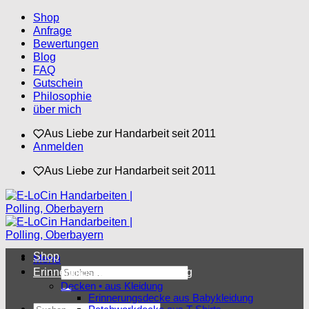
Zum
Shop
Inhalt
Anfrage
springen
Bewertungen
Blog
FAQ
Gutschein
Philosophie
über mich
Aus Liebe zur Handarbeit seit 2011
Anmelden
Aus Liebe zur Handarbeit seit 2011
Shop
Menü
Suchen
Erinnerungsstücke aus Kleidung
nach:
Decken • aus Kleidung
Erinnerungsdecke aus Babykleidung
Suchen