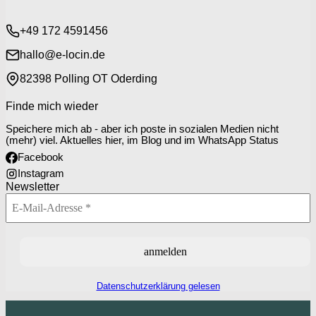
+49 172 4591456
hallo@e-locin.de
82398 Polling OT Oderding
Finde mich wieder
Speichere mich ab - aber ich poste in sozialen Medien nicht
(mehr) viel. Aktuelles hier, im Blog und im WhatsApp Status
Facebook
Instagram
Newsletter
Datenschutzerklärung gelesen
P