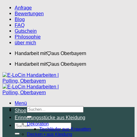
Zum
Anfrage
Inhalt
Bewertungen
springen
Blog
FAQ
Gutschein
Philosophie
über mich
Handarbeit mit
aus Oberbayern
Handarbeit mit
aus Oberbayern
Menü
Suchen
Shop
nach:
Erinnerungsstücke aus Kleidung
Dekoration
Suchen
Tischläufer aus Krawatten
nach:
Decken • aus Kleidung