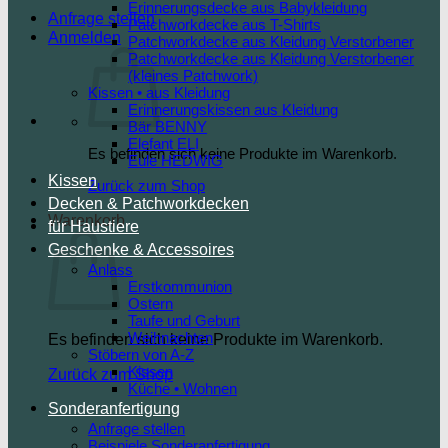
Erinnerungsdecke aus Babykleidung
Anfrage stellen
Patchworkdecke aus T-Shirts
Anmelden
Patchworkdecke aus Kleidung Verstorbener
Patchworkdecke aus Kleidung Verstorbener
(kleines Patchwork)
Kissen • aus Kleidung
Erinnerungskissen aus Kleidung
Bär BENNY
Elefant ELI
Es befinden sich keine Produkte im Warenkorb.
Eule HEDWIG
Kissen
Zurück zum Shop
Decken & Patchworkdecken
Warenkorb
für Haustiere
Geschenke & Accessoires
Anlass
Erstkommunion
Ostern
Taufe und Geburt
Weihnachten
Es befinden sich keine Produkte im Warenkorb.
Stöbern von A-Z
Kissen
Zurück zum Shop
Küche • Wohnen
Sonderanfertigung
Anfrage stellen
Beispiele Sonderanfertigung