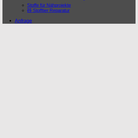
Stoffe für Nähprojekte
🧸 Stofftier Reparatur
Anfrage