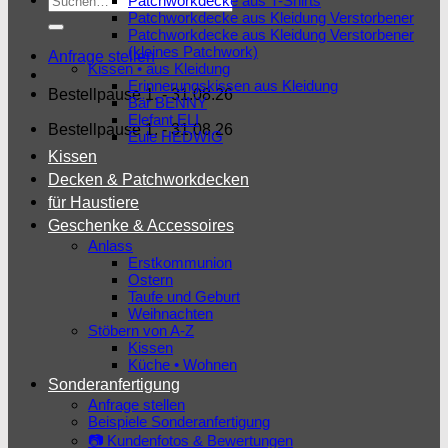
Patchworkdecke aus T-Shirts
Patchworkdecke aus Kleidung Verstorbener
nach:
Patchworkdecke aus Kleidung Verstorbener
(kleines Patchwork)
Anfrage stellen
Kissen • aus Kleidung
Erinnerungskissen aus Kleidung
Bestellpause 1. - 31.08.26
Bär BENNY
Elefant ELI
Bestellpause 1. - 31.08.26
Eule HEDWIG
Kissen
Decken & Patchworkdecken
für Haustiere
Geschenke & Accessoires
Anlass
Erstkommunion
Ostern
Taufe und Geburt
Weihnachten
Stöbern von A-Z
Kissen
Küche • Wohnen
Sonderanfertigung
Anfrage stellen
Beispiele Sonderanfertigung
📷 Kundenfotos & Bewertungen