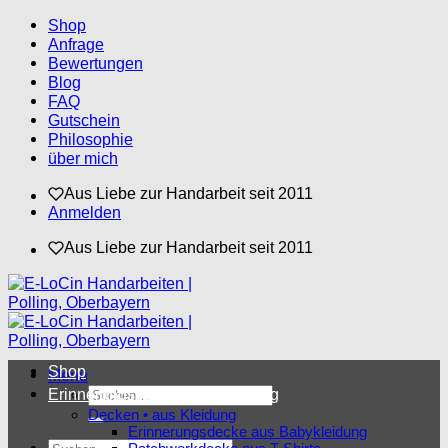
Zum
Shop
Inhalt
Anfrage
springen
Bewertungen
Blog
FAQ
Gutschein
Philosophie
über mich
Aus Liebe zur Handarbeit seit 2011
Anmelden
Aus Liebe zur Handarbeit seit 2011
Shop
Menü
Suchen
Erinnerungsstücke aus Kleidung
nach:
Decken • aus Kleidung
Erinnerungsdecke aus Babykleidung
Suchen