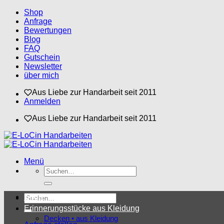
Zum
Shop
Inhalt
Anfrage
springen
Bewertungen
Blog
FAQ
Gutschein
Newsletter
über mich
Aus Liebe zur Handarbeit seit 2011
Anmelden
Aus Liebe zur Handarbeit seit 2011
Menü
Suchen
nach:
Suchen
Shop
nach:
Erinnerungsstücke aus Kleidung
Decken • aus Kleidung