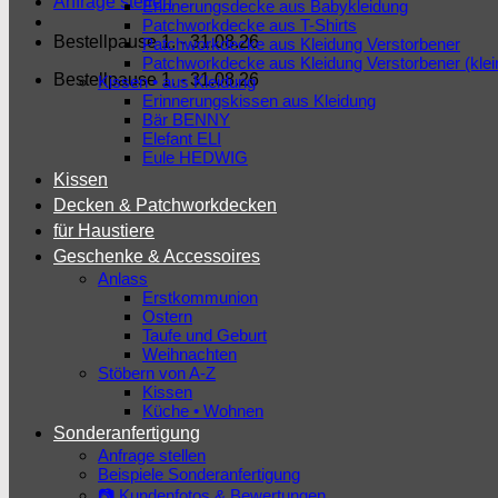
Anfrage stellen
Erinnerungsdecke aus Babykleidung
Patchworkdecke aus T-Shirts
Bestellpause 1. - 31.08.26
Patchworkdecke aus Kleidung Verstorbener
Patchworkdecke aus Kleidung Verstorbener (kle
Bestellpause 1. - 31.08.26
Kissen • aus Kleidung
Erinnerungskissen aus Kleidung
Bär BENNY
Elefant ELI
Eule HEDWIG
Kissen
Decken & Patchworkdecken
für Haustiere
Geschenke & Accessoires
Anlass
Erstkommunion
Ostern
Taufe und Geburt
Weihnachten
Stöbern von A-Z
Kissen
Küche • Wohnen
Sonderanfertigung
Anfrage stellen
Beispiele Sonderanfertigung
📷 Kundenfotos & Bewertungen