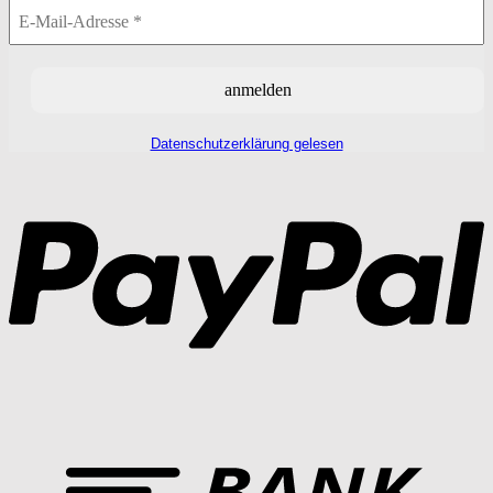
Datenschutzerklärung gelesen
P
T