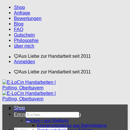
Zum
Shop
Inhalt
Anfrage
springen
Bewertungen
Blog
FAQ
Gutschein
Philosophie
über mich
Aus Liebe zur Handarbeit seit 2011
Anmelden
Aus Liebe zur Handarbeit seit 2011
Shop
Menü
Suchen
Erinnerungsstücke aus Kleidung
nach:
Decken • aus Kleidung
Erinnerungsdecke aus Babykleidung
Suchen