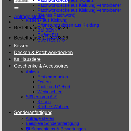
Patchworkdecke aus T-Shirts
Patchworkdecke aus Kleidung Verstorbener
nach:
Patchworkdecke aus Kleidung Verstorbener
(kleines Patchwork)
Anfrage stellen
Kissen • aus Kleidung
Erinnerungskissen aus Kleidung
Bestellpause 1. - 31.08.26
Bär BENNY
Elefant ELI
Bestellpause 1. - 31.08.26
Eule HEDWIG
Kissen
Decken & Patchworkdecken
für Haustiere
Geschenke & Accessoires
Anlass
Erstkommunion
Ostern
Taufe und Geburt
Weihnachten
Stöbern von A-Z
Kissen
Küche • Wohnen
Sonderanfertigung
Anfrage stellen
Beispiele Sonderanfertigung
📷 Kundenfotos & Bewertungen