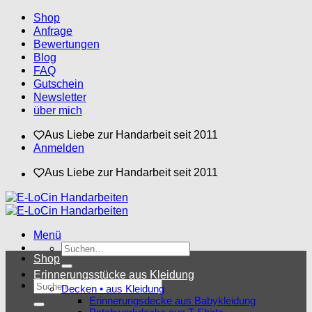
Zum
Shop
Inhalt
Anfrage
springen
Bewertungen
Blog
FAQ
Gutschein
Newsletter
über mich
Aus Liebe zur Handarbeit seit 2011
Anmelden
Aus Liebe zur Handarbeit seit 2011
Menü
Suchen
Shop
nach:
Erinnerungsstücke aus Kleidung
Suchen
Decken • aus Kleidung
nach:
Erinnerungsdecke aus Babykleidung