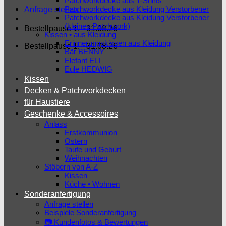
Patchworkdecke aus T-Shirts
Patchworkdecke aus Kleidung Verstorbener
Anfrage stellen
Patchworkdecke aus Kleidung Verstorbener
(kleines Patchwork)
Bestellpause 1. - 31.08.26
Kissen • aus Kleidung
Erinnerungskissen aus Kleidung
Bestellpause 1. - 31.08.26
Bär BENNY
Elefant ELI
Eule HEDWIG
Kissen
Decken & Patchworkdecken
für Haustiere
Geschenke & Accessoires
Anlass
Erstkommunion
Ostern
Taufe und Geburt
Weihnachten
Stöbern von A-Z
Kissen
Küche • Wohnen
Sonderanfertigung
Anfrage stellen
Beispiele Sonderanfertigung
📷 Kundenfotos & Bewertungen