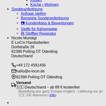
Kissen
Küche • Wohnen
Sonderanfertigung
Anfrage stellen
Beispiele Sonderanfertigung
📷 Kundenfotos & Bewertungen
Stoffe für Nähprojekte
🧸 Stofftier Reparatur
Nicole Mundigl
E-LoCin Handarbeiten
Dorfstraße 26
82398 Polling OT Oderding
Deutschland
+49 172 4591456
hallo@e-locin.de
82398 Polling OT Oderding
Versand
🇩🇪 Deutschland – ab 89 € kostenfrei
Bestellung aus ganz Europa möglich - Lieferung nur an
🇩🇪 DE-Adressen (
Info
)