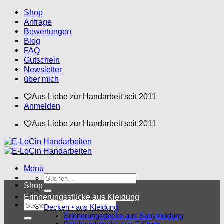
Zum
Shop
Inhalt
Anfrage
springen
Bewertungen
Blog
FAQ
Gutschein
Newsletter
über mich
Aus Liebe zur Handarbeit seit 2011
Anmelden
Aus Liebe zur Handarbeit seit 2011
Menü
Suchen
Shop
nach:
Erinnerungsstücke aus Kleidung
Suchen
Decken • aus Kleidung
nach:
Erinnerungsdecke aus Babykleidung