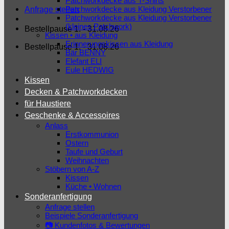
Patchworkdecke aus T-Shirts
Patchworkdecke aus Kleidung Verstorbener
Anfrage stellen
Patchworkdecke aus Kleidung Verstorbener
(kleines Patchwork)
Bestellpause 1. - 31.08.26
Kissen • aus Kleidung
Erinnerungskissen aus Kleidung
Bestellpause 1. - 31.08.26
Bär BENNY
Elefant ELI
Eule HEDWIG
Kissen
Decken & Patchworkdecken
für Haustiere
Geschenke & Accessoires
Anlass
Erstkommunion
Ostern
Taufe und Geburt
Weihnachten
Stöbern von A-Z
Kissen
Küche • Wohnen
Sonderanfertigung
Anfrage stellen
Beispiele Sonderanfertigung
📷 Kundenfotos & Bewertungen