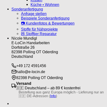
Kissen
Küche • Wohnen
Sonderanfertigung
Anfrage stellen
Beispiele Sonderanfertigung
📷 Kundenfotos & Bewertungen
Stoffe für Nähprojekte
🧸 Stofftier Reparatur
Nicole Mundigl
E-LoCin Handarbeiten
Dorfstraße 26
82398 Polling OT Oderding
Deutschland
+49 172 4591456
hallo@e-locin.de
82398 Polling OT Oderding
Versand
🇩🇪 Deutschland – ab 89 € kostenfrei
Bestellung aus ganz Europa möglich - Lieferung nur an
🇩🇪 DE-Adressen (
Info
)