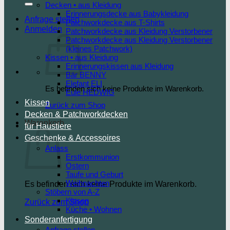
Decken • aus Kleidung
Erinnerungsdecke aus Babykleidung
Anfrage stellen
Patchworkdecke aus T-Shirts
Anmelden
Patchworkdecke aus Kleidung Verstorbener
Patchworkdecke aus Kleidung Verstorbener
(kleines Patchwork)
Kissen • aus Kleidung
Erinnerungskissen aus Kleidung
Bär BENNY
Elefant ELI
Es befinden sich keine Produkte im Warenkorb.
Eule HEDWIG
Kissen
Zurück zum Shop
Decken & Patchworkdecken
Warenkorb
für Haustiere
Geschenke & Accessoires
Anlass
Erstkommunion
Ostern
Taufe und Geburt
Weihnachten
Es befinden sich keine Produkte im Warenkorb.
Stöbern von A-Z
Kissen
Zurück zum Shop
Küche • Wohnen
Sonderanfertigung
Anfrage stellen