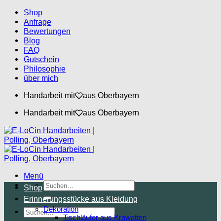
Zum
Shop
Inhalt
Anfrage
springen
Bewertungen
Blog
FAQ
Gutschein
Philosophie
über mich
Handarbeit mit
aus Oberbayern
Handarbeit mit
aus Oberbayern
Menü
Suchen
Shop
nach:
Erinnerungsstücke aus Kleidung
Dekoration
Suchen
Tischläufer aus Krawatten
nach: